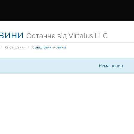
вини
Останнє від Virtalus LLC
Сповіщення
більш ранні новини
Нема новин