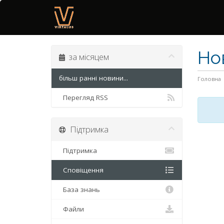
Но
за місяцем
більш ранні новини...
Головна
Перегляд RSS
Підтримка
Підтримка
Сповіщення
База знань
Файли